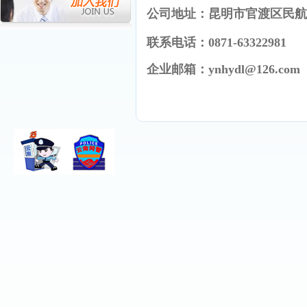
公司地址：昆明市官渡区民航
联系电话：0871-63322981
企业邮箱：ynhydl@126.com